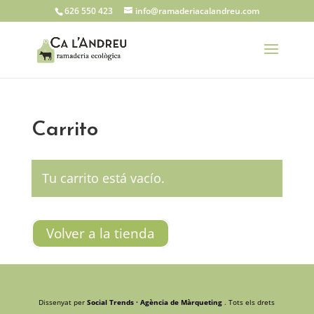
626 550 423
info@ramaderiacalandreu.com
Carrito
Tu carrito está vacío.
Volver a la tienda
Dissenyat per
Social Trends · Agència de Màrqueting
. Tots els drets