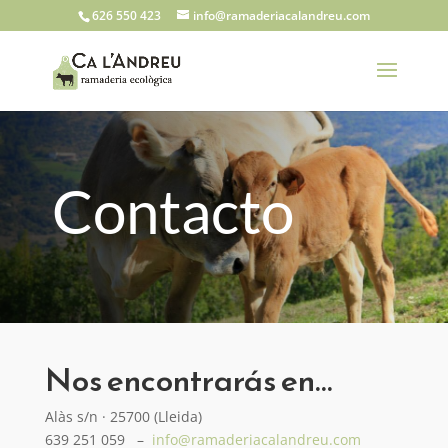
626 550 423
info@ramaderiacalandreu.com
Contacto
Nos encontrarás en…
Alàs s/n · 25700 (Lleida)
639 251 059 –
info@ramaderiacalandreu.com