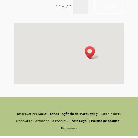
Enviar
=
14 + 7
Dissenyat per
Social Trends · Agència de Màrqueting
. Tots els drets
reservats a Ramaderia Ca l'Andreu. |
Avís Legal |
Política de cookies |
Condicions