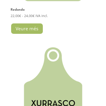
Redondo
Rango
22,00
€
-
24,00
€
IVA incl.
de
precios:
Veure més
desde
22,00€
hasta
24,00€