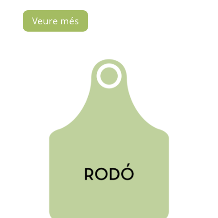
de
precios:
Veure més
desde
7,50€
hasta
17,00€