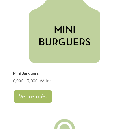
Mini Burguers
Rango
6,00
€
-
7,00
€
IVA incl.
de
precios:
Veure més
desde
6,00€
hasta
7,00€