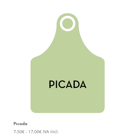
4,50€
hasta
5,45€
Picada
Rango
7,50
€
-
17,00
€
IVA incl.