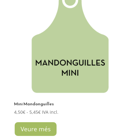
Mini Mandonguilles
Rango
4,50
€
-
5,45
€
IVA incl.
de
precios:
Veure més
desde