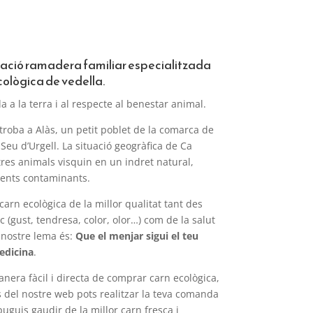
tació ramadera familiar especialitzada
cològica de vedella.
a a la terra i al respecte al benestar animal.
troba a Alàs, un petit poblet de la comarca de
a Seu d’Urgell. La situació geogràfica de Ca
res animals visquin en un indret natural,
agents contaminants.
carn ecològica de la millor qualitat tant des
c (gust, tendresa, color, olor…) com de la salut
 nostre lema és:
Que el menjar sigui el teu
medicina
.
nera fàcil i directa de comprar carn ecològica,
s del nostre web pots realitzar la teva comanda
puguis gaudir de la millor carn fresca i