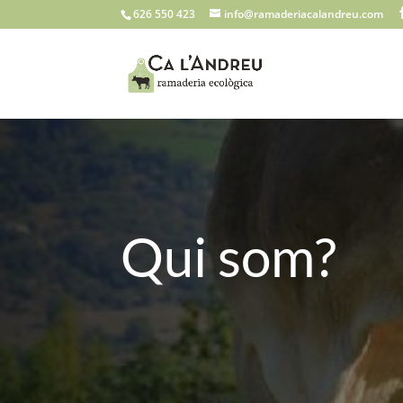
626 550 423
info@ramaderiacalandreu.com
Qui som?