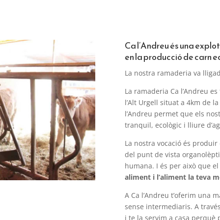
Ca l’Andreu és una explo
en la producció de carn e
La nostra ramaderia va lligad
La ramaderia Ca l’Andreu es 
l’Alt Urgell situat a 4km de l
l’Andreu permet que els nost
tranquil, ecològic i lliure d’
La nostra vocació és produir 
del punt de vista organolèpti
humana. I és per això que el
aliment i l’aliment la teva 
A Ca l’Andreu t’oferim una ma
sense intermediaris. A travé
i te la servim a casa perquè 