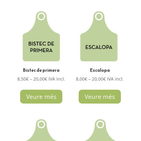
a
a
17,00€
52,00€
Bistec de primera
Escalopa
Interval
Interval
8,50
€
–
20,00
€
IVA incl.
8,00
€
–
20,00
€
IVA incl.
de
de
preus:
preus:
Veure més
Veure més
8,50€
8,00€
a
a
20,00€
20,00€