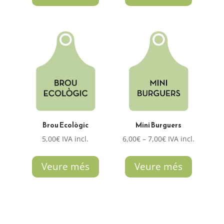
22,00€
6,00€
a
a
24,00€
8,00€
Brou Ecològic
Mini Burguers
Interval
5,00
€
IVA incl.
6,00
€
–
7,00
€
IVA incl.
de
preus:
Veure més
Veure més
6,00€
a
7,00€