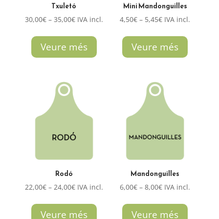
Txuletó
Mini Mandonguilles
Interval
Interval
30,00
€
–
35,00
€
IVA incl.
4,50
€
–
5,45
€
IVA incl.
de
de
preus:
preus:
Veure més
Veure més
30,00€
4,50€
a
a
35,00€
5,45€
Rodó
Mandonguilles
Interval
Interval
22,00
€
–
24,00
€
IVA incl.
6,00
€
–
8,00
€
IVA incl.
de
de
preus:
preus:
Veure més
Veure més