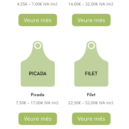
Interval
Interval
4,55
€
–
7,00
€
IVA incl.
14,00
€
–
32,00
€
IVA incl.
de
de
preus:
preus:
Veure més
Veure més
4,55€
14,00€
a
a
7,00€
32,00€
Picada
Filet
Interval
Interval
7,50
€
–
17,00
€
IVA incl.
22,50
€
–
52,00
€
IVA incl.
de
de
preus:
preus:
Veure més
Veure més
7,50€
22,50€