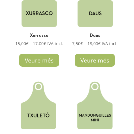
Xurrasco
Daus
Interval
Interval
15,00
€
–
17,00
€
IVA incl.
7,50
€
–
18,00
€
IVA incl.
de
de
preus:
preus:
Veure més
Veure més
15,00€
7,50€
a
a
17,00€
18,00€