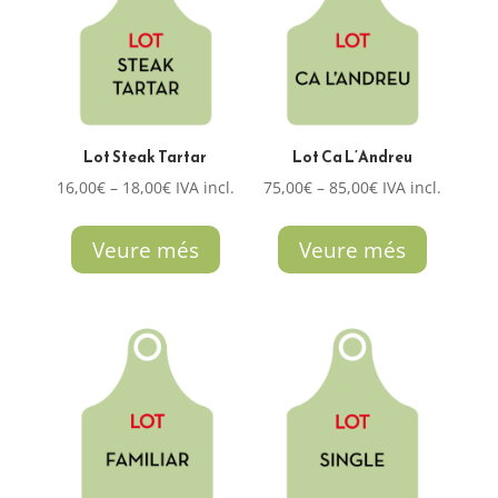
Lot Steak Tartar
Lot Ca L’Andreu
Interval
Interval
16,00
€
–
18,00
€
IVA incl.
75,00
€
–
85,00
€
IVA incl.
de
de
preus:
preus:
Veure més
Veure més
16,00€
75,00€
a
a
18,00€
85,00€