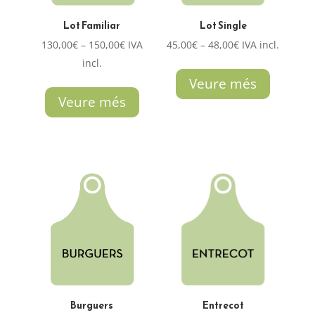
Lot Familiar
Lot Single
Interval
Interval
130,00
€
–
150,00
€
IVA
45,00
€
–
48,00
€
IVA incl.
de
de
incl.
preus:
preus:
Veure més
130,00€
45,00€
Veure més
a
a
150,00€
48,00€
Burguers
Entrecot