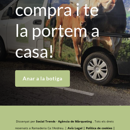
compra i te
la portem a
casa!
Anar a la botiga
Dissenyat per
Social Trends · Agència de Màrqueting
. Tots els drets
reservats a Ramaderia Ca l'Andreu. |
Avís Legal |
Política de cookies |