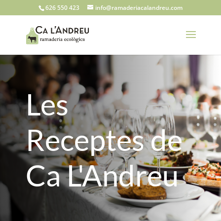
626 550 423
info@ramaderiacalandreu.com
Les
Receptes de
Ca L'Andreu