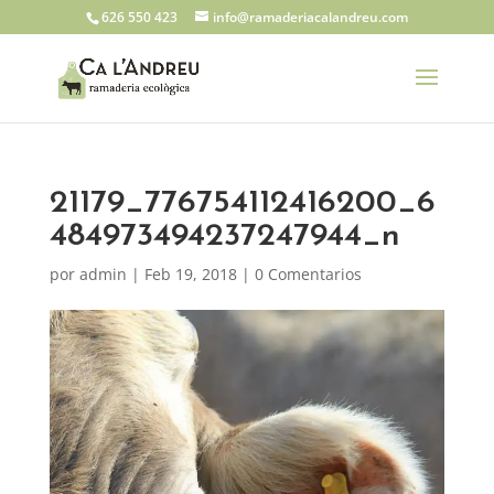
626 550 423
info@ramaderiacalandreu.com
21179_776754112416200_6
484973494237247944_n
por
admin
|
Feb 19, 2018
|
0 Comentarios