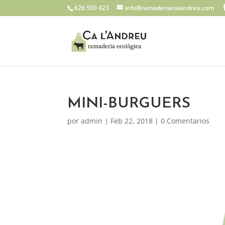
626 550 423
info@ramaderiacalandreu.com
MINI-BURGUERS
por
admin
|
Feb 22, 2018
|
0 Comentarios