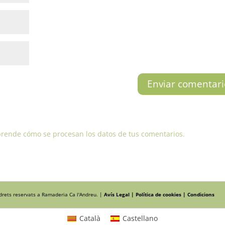
rende cómo se procesan los datos de tus comentarios.
 drets reservats a Ramaderia Ca l'Andreu. |
Avís Legal |
Política de cookies |
Condicions
Català
Castellano