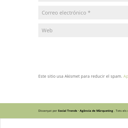
Este sitio usa Akismet para reducir el spam.
Ap
Dissenyat per
Social Trends · Agència de Màrqueting
. Tots els