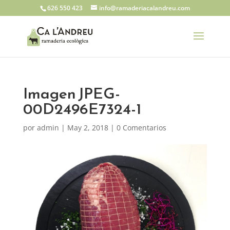
626 550 423
info@ramaderiacalandreu.com
Imagen JPEG-
00D2496E7324-1
por
admin
|
May 2, 2018
|
0 Comentarios