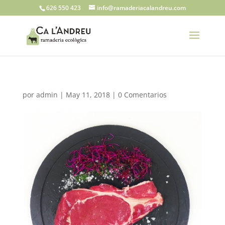
626 550 423
info@ramaderiacalandreu.com
por
admin
|
May 11, 2018
|
0 Comentarios