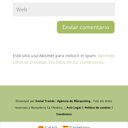
Este sitio usa Akismet para reducir el spam.
Aprende
cómo se procesan los datos de tus comentarios.
Dissenyat per
Social Trends · Agència de Màrqueting
. Tots els drets
reservats a Ramaderia Ca l'Andreu. |
Avís Legal |
Política de cookies |
Condicions
Català
Castellano