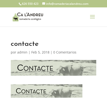
626 550 423
info@ramaderiacalandreu.com
contacte
por
admin
|
Feb 5, 2018
|
0 Comentarios