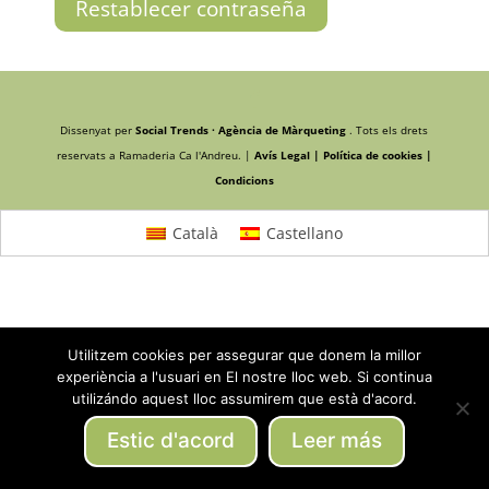
Restablecer contraseña
Dissenyat per
Social Trends · Agència de Màrqueting
. Tots els drets
reservats a Ramaderia Ca l'Andreu. |
Avís Legal |
Política de cookies |
Condicions
Català
Castellano
Utilitzem cookies per assegurar que donem la millor
experiència a l'usuari en El nostre lloc web. Si continua
utilizándo aquest lloc assumirem que està d'acord.
Estic d'acord
Leer más