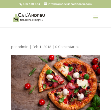
626 550 423
info@ramaderiacalandreu.com
por
admin
|
Feb 1, 2018
|
0 Comentarios