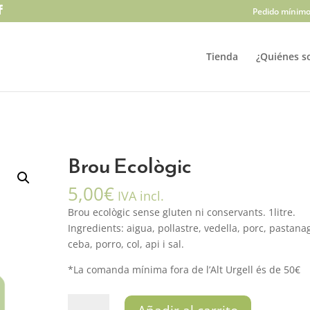
Pedido mínimo
Tienda
¿Quiénes s
Brou Ecològic
5,00
€
IVA incl.
Brou ecològic sense gluten ni conservants. 1litre.
Ingredients: aigua, pollastre, vedella, porc, pastana
ceba, porro, col, api i sal.
*La comanda mínima fora de l’Alt Urgell és de 50€
Brou