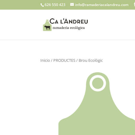
626 550 423
info@ramaderiacalandreu.com
Inicio
/
PRODUCTES
/ Brou Ecològic