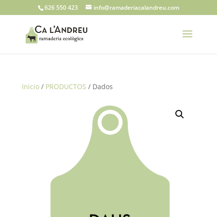
626 550 423
info@ramaderiacalandreu.com
Inicio
/
PRODUCTOS
/ Dados