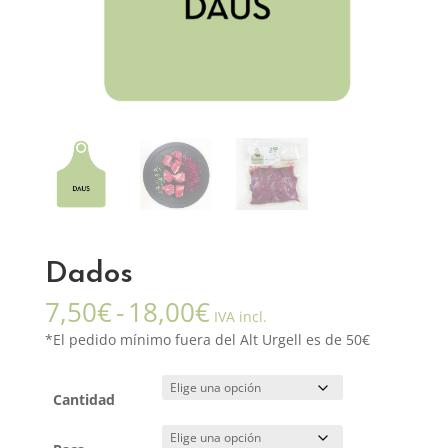
Dados
Rango
7,50
€
-
18,00
€
IVA incl.
de
*El pedido mínimo fuera del Alt Urgell es de 50€
precios:
desde
7,50€
Cantidad
hasta