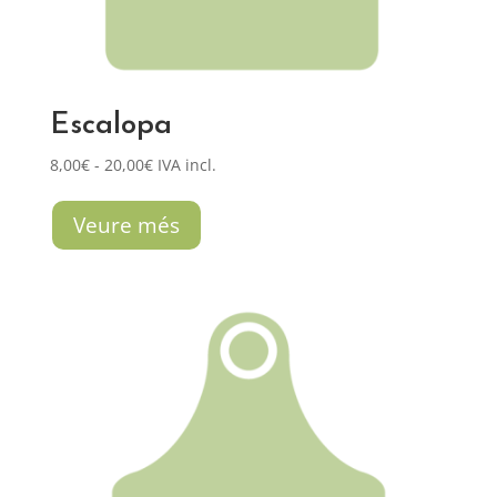
Escalopa
Rango
8,00
€
-
20,00
€
IVA incl.
de
precios:
Veure més
desde
8,00€
hasta
20,00€