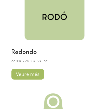
Redondo
Rango
22,00
€
-
24,00
€
IVA incl.
de
precios:
Veure més
desde
22,00€
hasta
24,00€