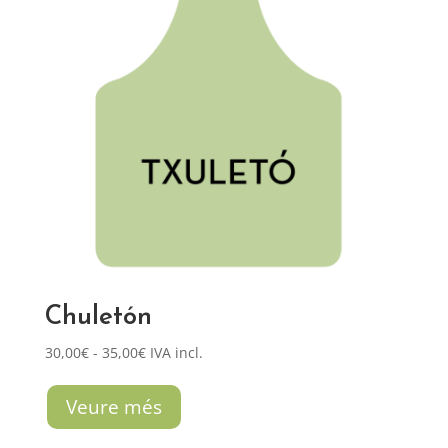
Chuletón
Rango
30,00
€
-
35,00
€
IVA incl.
de
precios:
Veure més
desde
30,00€