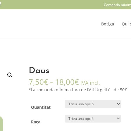
Comanda mínim
Botiga
Qui 
Daus
Interval
7,50
€
–
18,00
€
IVA incl.
de
*La comanda mínima fora de l’Alt Urgell és de 50€
preus:
7,50€
a
Quantitat
18,00€
Raça