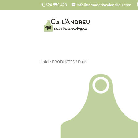
626 550 423
info@ramaderiacalandreu.com
Inici
/
PRODUCTES
/ Daus