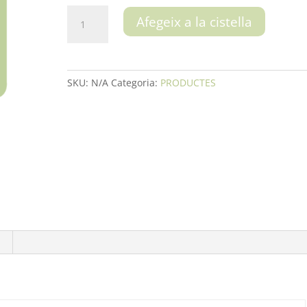
quantitat
Afegeix a la cistella
de
Daus
SKU:
N/A
Categoria:
PRODUCTES