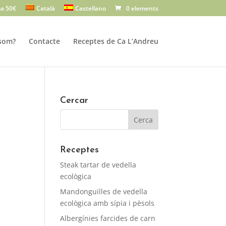
a 50€
Català
Castellano
0 elements
som?
Contacte
Receptes de Ca L’Andreu
Cercar
Receptes
Steak tartar de vedella
ecològica
Mandonguilles de vedella
ecològica amb sípia i pèsols
Albergínies farcides de carn