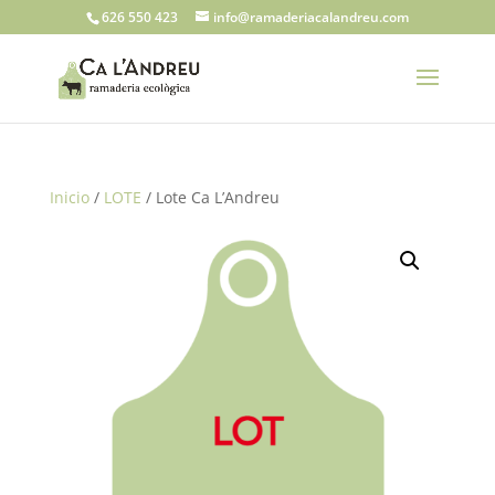
626 550 423
info@ramaderiacalandreu.com
Inicio
/
LOTE
/ Lote Ca L’Andreu