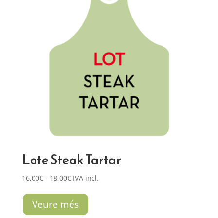
Lote Steak Tartar
Rango
16,00
€
-
18,00
€
IVA incl.
de
precios:
Veure més
desde