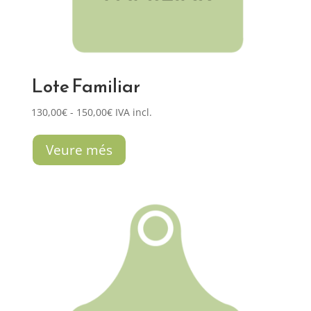
Lote Familiar
Rango
130,00
€
-
150,00
€
IVA incl.
de
precios:
Veure més
desde
130,00€
hasta
150,00€