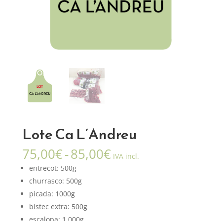
Lote Ca L’Andreu
Rango
75,00
€
-
85,00
€
IVA incl.
de
entrecot: 500g
precios:
churrasco: 500g
desde
picada: 1000g
75,00€
hasta
bistec extra: 500g
escalopa: 1.000g