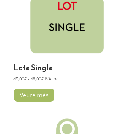
Lote Single
Rango
45,00
€
-
48,00
€
IVA incl.
de
precios:
Veure més
desde
45,00€
hasta
48,00€