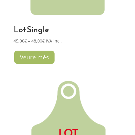
Lot Single
Interval
45,00
€
–
48,00
€
IVA incl.
de
preus:
Veure més
45,00€
a
48,00€