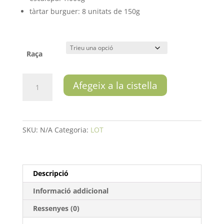
tàrtar burguer: 8 unitats de 150g
Raça
quantitat
Afegeix a la cistella
de
Lot
Ca
L'Andreu
SKU:
N/A
Categoria:
LOT
Descripció
Informació addicional
Ressenyes (0)