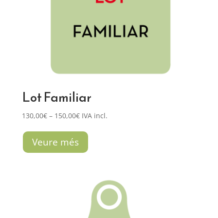
Lot Familiar
Interval
130,00
€
–
150,00
€
IVA incl.
de
preus:
Veure més
130,00€
a
150,00€