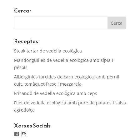
18,00€
Cercar
Receptes
Steak tartar de vedella ecològica
Mandonguilles de vedella ecològica amb sípia i
pèsols
Albergínies farcides de carn ecològica, amb pernil
cuit, tomàquet fresc i mozzarela
Fricandó de vedella ecològica amb ceps
Filet de vedella ecològica amb puré de patates i salsa
agredolça
Xarxes Socials
Facebook
Instagram