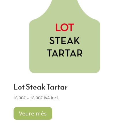
Lot Steak Tartar
Interval
16,00
€
–
18,00
€
IVA incl.
de
preus:
Veure més
16,00€
a