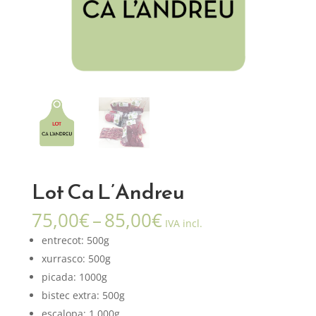
Lot Ca L’Andreu
Interval
75,00
€
–
85,00
€
IVA incl.
de
entrecot: 500g
preus:
xurrasco: 500g
75,00€
picada: 1000g
a
85,00€
bistec extra: 500g
escalopa: 1.000g