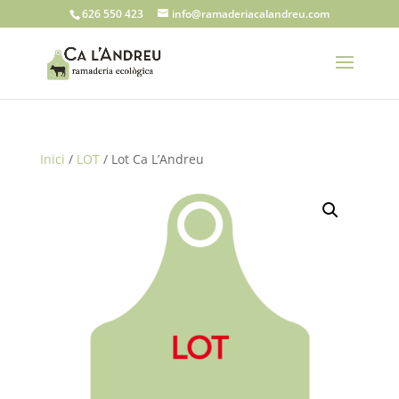
626 550 423
info@ramaderiacalandreu.com
Inici
/
LOT
/ Lot Ca L’Andreu