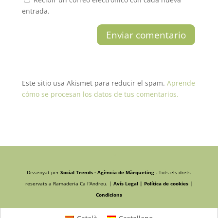
entrada.
Este sitio usa Akismet para reducir el spam.
Aprende
cómo se procesan los datos de tus comentarios.
Dissenyat per
Social Trends · Agència de Màrqueting
. Tots els drets
reservats a Ramaderia Ca l'Andreu. |
Avís Legal |
Política de cookies |
Condicions