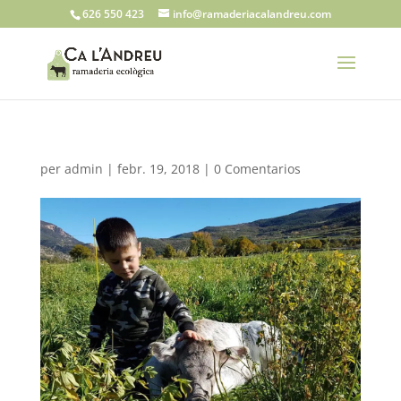
626 550 423
info@ramaderiacalandreu.com
per
admin
|
febr. 19, 2018
|
0 Comentarios