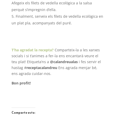
Afegeix els filets de vedella ecològica a la salsa
perquè s’impregnin d’ella.
Finalment, serveix els filets de vedella ecològica en
un plat pla, acompanyats del puré.
T’ha agradat la recepta?
Comparteix-la a les xarxes
socials i si t’animes a fer-la ens encantarà veure el
teu plat! Etiqueta’ns a
@calandreualas
i fes servir el
hastag #
receptacalandreu
Ens agrada menjar bé,
ens agrada cuidar-nos.
Bon profit!
Comparte esto: