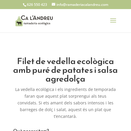
626 550 423
info@ramaderiacalandreu.com
Filet de vedella ecològica
amb puré de patates i salsa
agredolça
La vedella ecològica i els ingredients de temporada
faran que aquest plat sorprengui als teus
convidats. Si ets amant dels sabors intensos i les
barreges de dolç i salat, aquest és un plat que
t’encantarà.
Què necessitem?