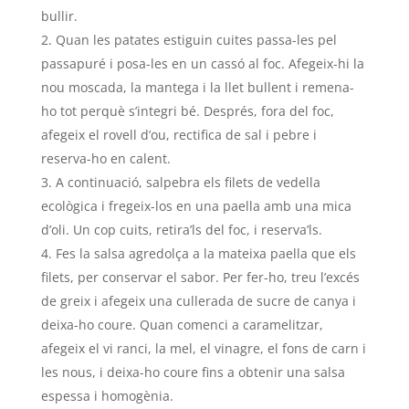
bullir.
Quan les patates estiguin cuites passa-les pel
passapuré i posa-les en un cassó al foc. Afegeix-hi la
nou moscada, la mantega i la llet bullent i remena-
ho tot perquè s’integri bé. Després, fora del foc,
afegeix el rovell d’ou, rectifica de sal i pebre i
reserva-ho en calent.
A continuació, salpebra els filets de vedella
ecològica i fregeix-los en una paella amb una mica
d’oli. Un cop cuits, retira’ls del foc, i reserva’ls.
Fes la salsa agredolça a la mateixa paella que els
filets, per conservar el sabor. Per fer-ho, treu l’excés
de greix i afegeix una cullerada de sucre de canya i
deixa-ho coure. Quan comenci a caramelitzar,
afegeix el vi ranci, la mel, el vinagre, el fons de carn i
les nous, i deixa-ho coure fins a obtenir una salsa
espessa i homogènia.