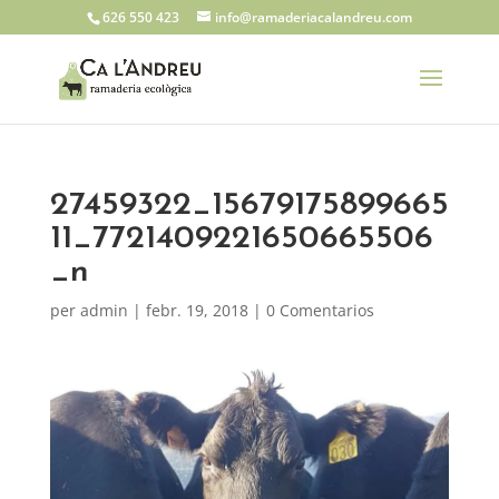
626 550 423
info@ramaderiacalandreu.com
27459322_15679175899665
11_7721409221650665506
_n
per
admin
|
febr. 19, 2018
|
0 Comentarios