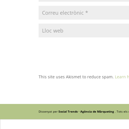
This site uses Akismet to reduce spam.
Learn 
Dissenyat per
Social Trends · Agència de Màrqueting
. Tots els