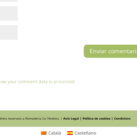
how your comment data is processed.
 drets reservats a Ramaderia Ca l'Andreu. |
Avís Legal |
Política de cookies |
Condicions
Català
Castellano