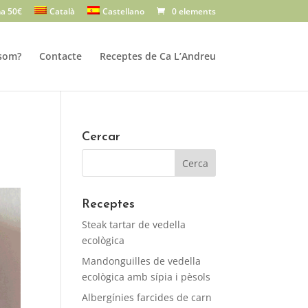
a 50€
Català
Castellano
0 elements
som?
Contacte
Receptes de Ca L’Andreu
Cercar
Receptes
Steak tartar de vedella
ecològica
Mandonguilles de vedella
ecològica amb sípia i pèsols
Albergínies farcides de carn