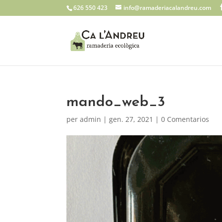
626 550 423
info@ramaderiacalandreu.com
mando_web_3
per
admin
|
gen. 27, 2021
|
0 Comentarios