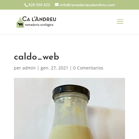
626 550 423
info@ramaderiacalandreu.com
caldo_web
per
admin
|
gen. 27, 2021
|
0 Comentarios