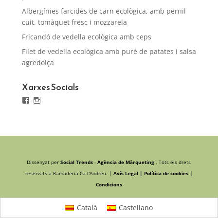
Albergínies farcides de carn ecològica, amb pernil
cuit, tomàquet fresc i mozzarela
Fricandó de vedella ecològica amb ceps
Filet de vedella ecològica amb puré de patates i salsa
agredolça
Xarxes Socials
Facebook
Instagram
Dissenyat per
Social Trends · Agència de Màrqueting
. Tots els drets
reservats a Ramaderia Ca l'Andreu. |
Avís Legal |
Política de cookies |
Condicions
Català
Castellano