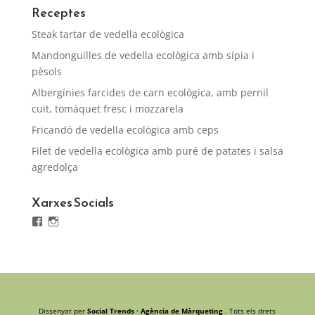
Receptes
Steak tartar de vedella ecològica
Mandonguilles de vedella ecològica amb sípia i
pèsols
Albergínies farcides de carn ecològica, amb pernil
cuit, tomàquet fresc i mozzarela
Fricandó de vedella ecològica amb ceps
Filet de vedella ecològica amb puré de patates i salsa
agredolça
Xarxes Socials
Facebook
Instagram
Dissenyat per
Social Trends · Agència de Màrqueting
. Tots els drets