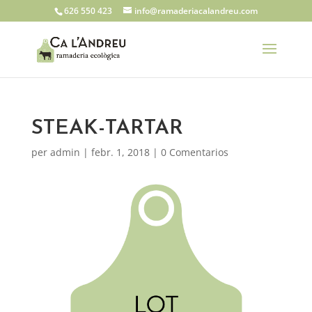
626 550 423
info@ramaderiacalandreu.com
STEAK-TARTAR
per
admin
|
febr. 1, 2018
|
0 Comentarios