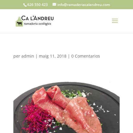
626 550 423
info@ramaderiacalandreu.com
per
admin
|
maig 11, 2018
|
0 Comentarios