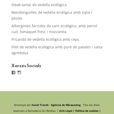
Steak tartar de vedella ecològica
Mandonguilles de vedella ecològica amb sípia i
pèsols
Albergínies farcides de carn ecològica, amb pernil
cuit, tomàquet fresc i mozzarela
Fricandó de vedella ecològica amb ceps
Filet de vedella ecològica amb puré de patates i salsa
agredolça
Xarxes Socials
Facebook
Instagram
Dissenyat per
Social Trends · Agència de Màrqueting
. Tots els drets
reservats a Ramaderia Ca l'Andreu. |
Avís Legal |
Política de cookies |