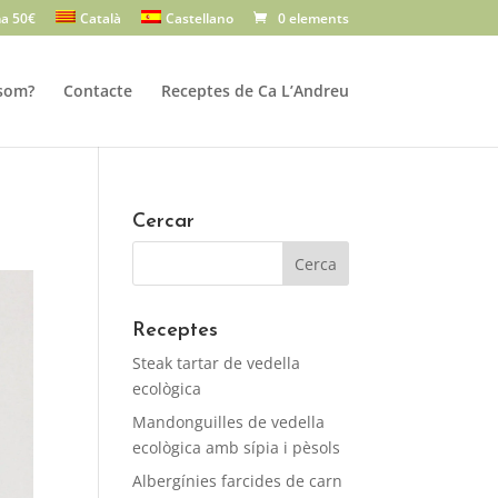
a 50€
Català
Castellano
0 elements
som?
Contacte
Receptes de Ca L’Andreu
Cercar
Receptes
Steak tartar de vedella
ecològica
Mandonguilles de vedella
ecològica amb sípia i pèsols
Albergínies farcides de carn