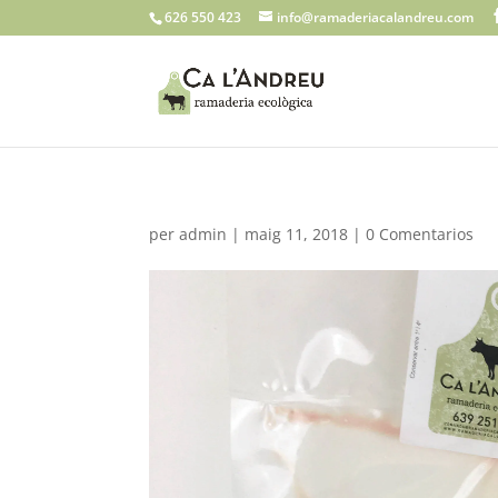
626 550 423
info@ramaderiacalandreu.com
per
admin
|
maig 11, 2018
|
0 Comentarios