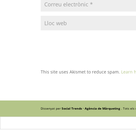
This site uses Akismet to reduce spam.
Learn 
Dissenyat per
Social Trends · Agència de Màrqueting
. Tots els