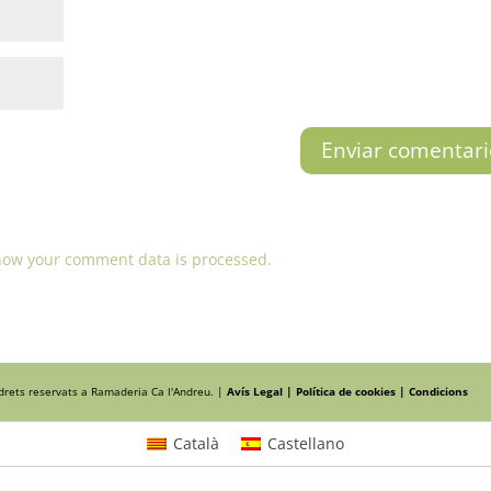
how your comment data is processed.
 drets reservats a Ramaderia Ca l'Andreu. |
Avís Legal |
Política de cookies |
Condicions
Català
Castellano