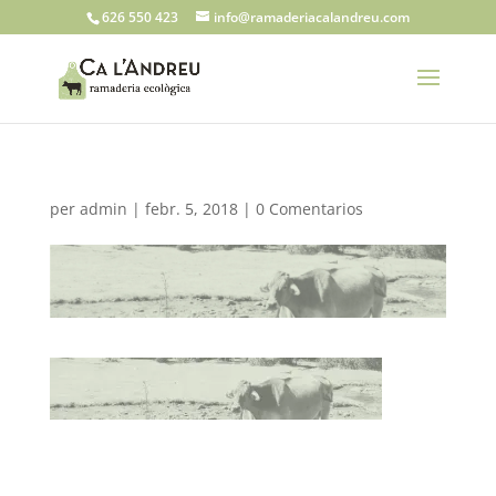
626 550 423
info@ramaderiacalandreu.com
per
admin
|
febr. 5, 2018
|
0 Comentarios