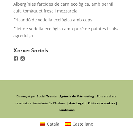
Albergínies farcides de carn ecològica, amb pernil
cuit, tomàquet fresc i mozzarela
Fricandó de vedella ecològica amb ceps
Filet de vedella ecològica amb puré de patates i salsa
agredolça
Xarxes Socials
Facebook
Instagram
Dissenyat per
Social Trends · Agència de Màrqueting
. Tots els drets
reservats a Ramaderia Ca l'Andreu. |
Avís Legal |
Política de cookies |
Condicions
Català
Castellano