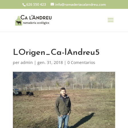
626 550 423
info@ramaderiacalandreu.com
LOrigen_Ca-lAndreu5
per
admin
|
gen. 31, 2018
|
0 Comentarios