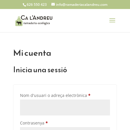
626 550 423
info@ramaderiacalandreu.com
Mi cuenta
Inicia una sessió
Obligatori
Nom d'usuari o adreça electrònica
*
Obligatori
Contrasenya
*