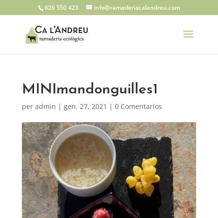
626 550 423
info@ramaderiacalandreu.com
MINImandonguilles1
per
admin
|
gen. 27, 2021
|
0 Comentarios