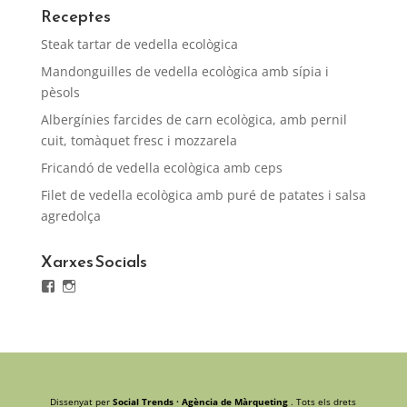
Receptes
Steak tartar de vedella ecològica
Mandonguilles de vedella ecològica amb sípia i
pèsols
Albergínies farcides de carn ecològica, amb pernil
cuit, tomàquet fresc i mozzarela
Fricandó de vedella ecològica amb ceps
Filet de vedella ecològica amb puré de patates i salsa
agredolça
Xarxes Socials
Facebook
Instagram
Dissenyat per
Social Trends · Agència de Màrqueting
. Tots els drets