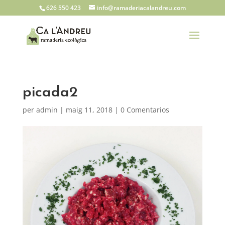
626 550 423
info@ramaderiacalandreu.com
picada2
per
admin
|
maig 11, 2018
|
0 Comentarios