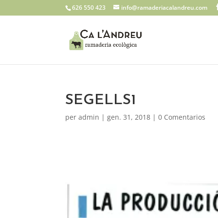
626 550 423
info@ramaderiacalandreu.com
SEGELLS1
per
admin
|
gen. 31, 2018
|
0 Comentarios