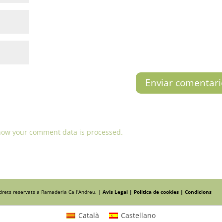
how your comment data is processed.
 drets reservats a Ramaderia Ca l'Andreu. |
Avís Legal |
Política de cookies |
Condicions
Català
Castellano