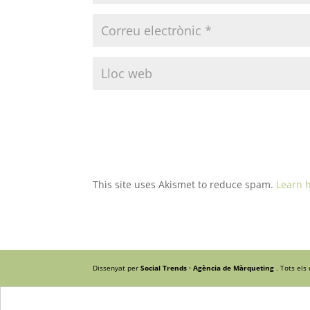
This site uses Akismet to reduce spam.
Learn 
Dissenyat per
Social Trends · Agència de Màrqueting
. Tots els