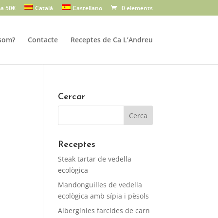
a 50€
Català
Castellano
0 elements
som?
Contacte
Receptes de Ca L’Andreu
Cercar
Receptes
Steak tartar de vedella
ecològica
Mandonguilles de vedella
ecològica amb sípia i pèsols
Albergínies farcides de carn