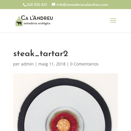
626 550 423
info@ramaderiacalandreu.com
steak_tartar2
per
admin
|
maig 11, 2018
|
0 Comentarios