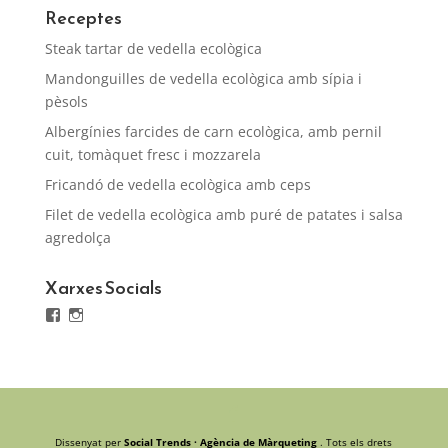
Receptes
Steak tartar de vedella ecològica
Mandonguilles de vedella ecològica amb sípia i
pèsols
Albergínies farcides de carn ecològica, amb pernil
cuit, tomàquet fresc i mozzarela
Fricandó de vedella ecològica amb ceps
Filet de vedella ecològica amb puré de patates i salsa
agredolça
Xarxes Socials
Facebook
Instagram
Dissenyat per
Social Trends · Agència de Màrqueting
. Tots els drets