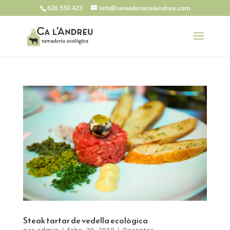
626 550 423
info@ramaderiacalandreu.com
Steak tartar de vedella ecològica