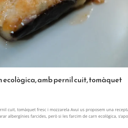
n ecològica, amb pernil cuit, tomàquet
ernil cuit, tomàquet fresc i mozzarela Avui us proposem una recept
ar albergínies farcides, però si les farcim de carn ecològica, s’apo