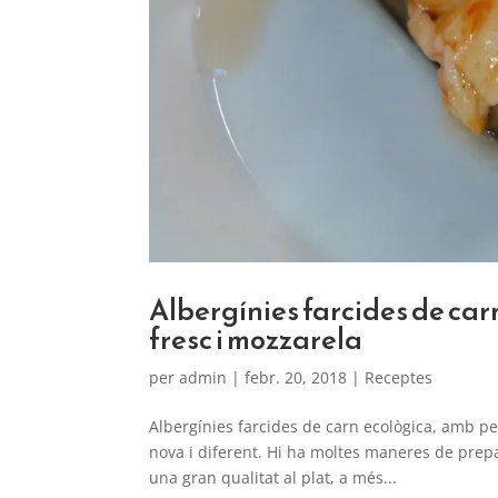
Albergínies farcides de car
fresc i mozzarela
per
admin
|
febr. 20, 2018
|
Receptes
Albergínies farcides de carn ecològica, amb p
nova i diferent. Hi ha moltes maneres de prepar
una gran qualitat al plat, a més...