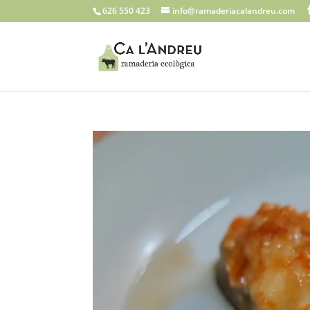
626 550 423
info@ramaderiacalandreu.com