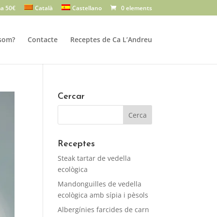
a 50€
Català
Castellano
0 elements
som?
Contacte
Receptes de Ca L’Andreu
Cercar
Receptes
Steak tartar de vedella
ecològica
Mandonguilles de vedella
ecològica amb sípia i pèsols
Albergínies farcides de carn