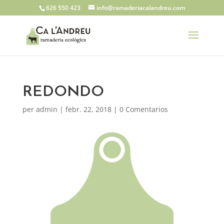
626 550 423
info@ramaderiacalandreu.com
REDONDO
per
admin
|
febr. 22, 2018
|
0 Comentarios