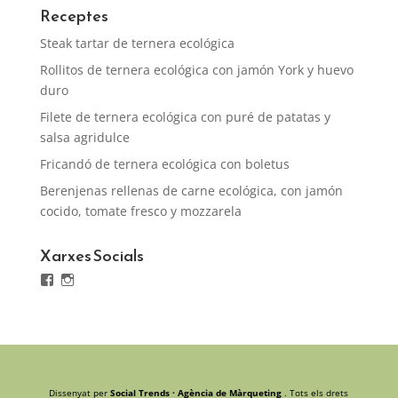
Receptes
Steak tartar de ternera ecológica
Rollitos de ternera ecológica con jamón York y huevo
duro
Filete de ternera ecológica con puré de patatas y
salsa agridulce
Fricandó de ternera ecológica con boletus
Berenjenas rellenas de carne ecológica, con jamón
cocido, tomate fresco y mozzarela
Xarxes Socials
Facebook
Instagram
Dissenyat per
Social Trends · Agència de Màrqueting
. Tots els drets