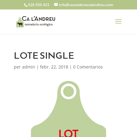
626 550 423
info@ramaderiacalandreu.com
LOTE SINGLE
per
admin
|
febr. 22, 2018
|
0 Comentarios