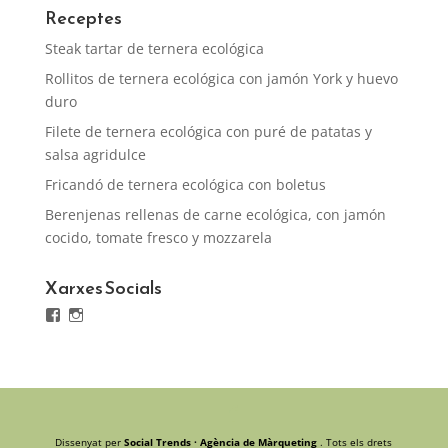
Receptes
Steak tartar de ternera ecológica
Rollitos de ternera ecológica con jamón York y huevo
duro
Filete de ternera ecológica con puré de patatas y
salsa agridulce
Fricandó de ternera ecológica con boletus
Berenjenas rellenas de carne ecológica, con jamón
cocido, tomate fresco y mozzarela
Xarxes Socials
Facebook
Instagram
Dissenyat per
Social Trends · Agència de Màrqueting
. Tots els drets