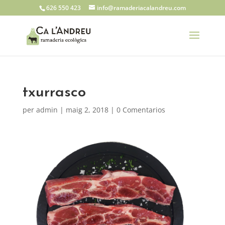
626 550 423
info@ramaderiacalandreu.com
txurrasco
per
admin
|
maig 2, 2018
|
0 Comentarios